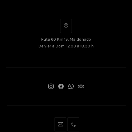
Ruta
60
Ruta 60 Km 19, Maldonado
Km
De Vier a Dom: 12:00 a 18:30 h
19,
Maldonado
New
New
New
New
Window
Window
Window
Window
reservas@lasanimas.uy
+598